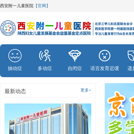
西安附一儿童医院
【官网】
抽动症
多动症
自闭症
语言发育迟缓
遗
更多+
最新动态