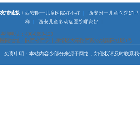
友情链接：
西安附一儿童医院好不好
|
西安附一儿童医院好吗
样
|
西安儿童多动症医院哪家好
|
咨询电话：400-8699-120
医院地址：陕西省西安市雁塔区大寨路西段铭城国际社区1号
免责申明：本站内容少部分来源于网络，如侵权请及时联系我