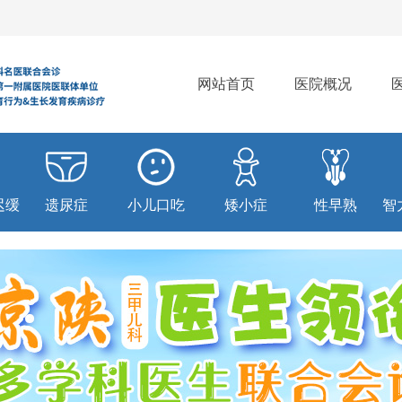
网站首页
医院概况
迟缓
遗尿症
小儿口吃
矮小症
性早熟
智