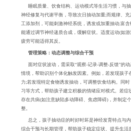
睡眠质量、饮食结构、运动模式等生活习惯，与抽
神经修复与代谢平衡，导致次日抽动加重;而规律、
工添加剂，可能刺激神经系统，诱发或加重抽动;富含镁
能通过调节神经递质合成，缓解症状。适度运动(如游
疲劳可能适得其反。
管理策略：动态调整与综合干预
面对症状波动，需采取“观察-记录-调整-反馈”
情境，帮助识别个体化触发因素。例如，若发现孩子
力;若发现特定食物诱发抽动，可调整饮食结构。同
习等方式，帮助孩子建立积极的情绪应对模式。若症
存在共病(如注意缺陷多动障碍、焦虑障碍)，并制定
整。
总之，孩子抽动症的时好时坏是神经发育特点与内
综合干预与长期管理，帮助孩子稳定症状、提升生活