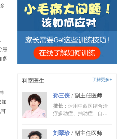
多
、
分患
如多
了解更多+
科室医生
神
孙三侠
/
副主任医师
状加
擅长：
运用中西医结合治
也可
疗多动症、抽动症、自闭
症、语言发育迟缓、小儿
癫痫、矮...
刘翠珍
/
副主任医师