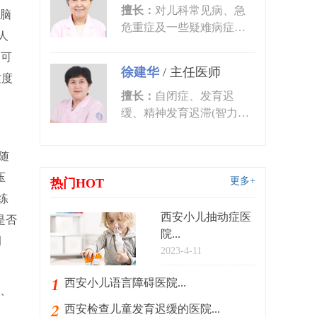
擅长：
对儿科常见病、急
脑
危重症及一些疑难病症的
人
诊治有丰富的临床经验。
则可
尤其对皮肤...
徐建华
/
主任医师
过度
擅长：
自闭症、发育迟
缓、精神发育迟滞(智力低
下)、语言发育迟缓、语言
障碍、多动症...
随
压
更多+
热门HOT
练
西安小儿抽动症医
是否
院...
调
2023-4-11
西安小儿语言障碍医院...
、
西安检查儿童发育迟缓的医院...