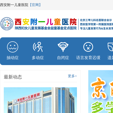
西安附一儿童医院
【官网】
抽动症
多动症
自闭症
语言发育迟缓
遗
更多+
最新动态