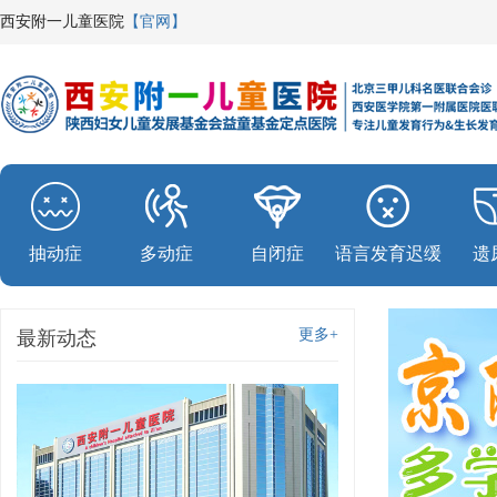
西安附一儿童医院
【官网】
抽动症
多动症
自闭症
语言发育迟缓
遗
更多+
最新动态