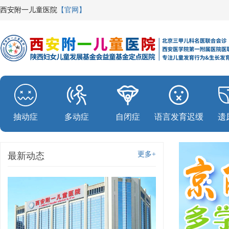
西安附一儿童医院
【官网】
抽动症
多动症
自闭症
语言发育迟缓
遗
更多+
最新动态