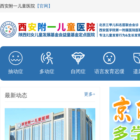
西安附一儿童医院
【官网】
抽动症
多动症
自闭症
语言发育迟缓
遗
更多+
最新动态